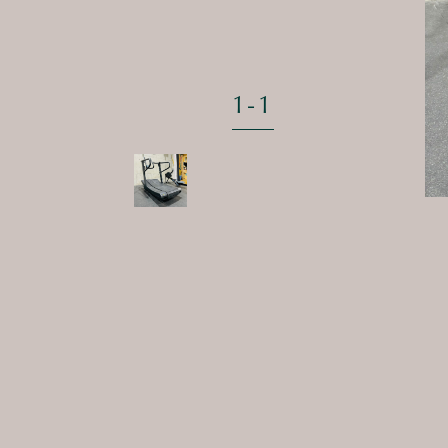
1
-
1