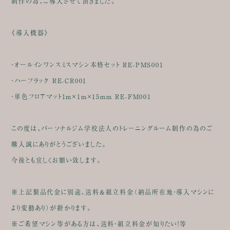
制作の為、ご導入させて頂きました。
《導入機器》
・オールインワンスミスマシン本格セット RE-PMS001
・ハーフラック RE-CR001
・単色フロアマット1m×1m×15mm RE-FM001
この度は、パーソナルジム学校法人のトレーニングルーム制作の為のご
購入誠にありがとうございました。
今後とも宜しくお願い致します。
※上記製品代金に別途、送料&組立料金（納品所在地・導入マシンに
より変動あり）が掛かります。
※ご希望マシン等がある方は、送料・組立料金が知りたい！等