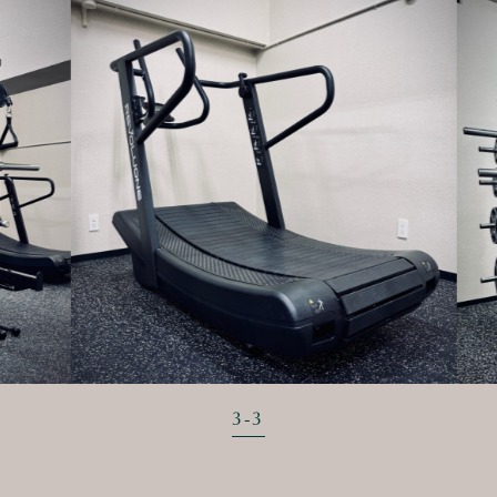
3
-
3