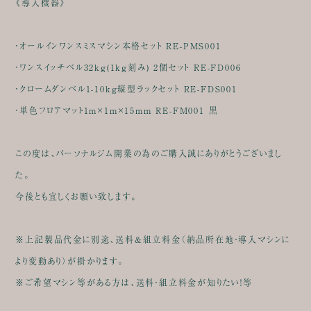
《導入機器》
・オールインワンスミスマシン本格セット RE-PMS001
・ワンスイッチベル32kg(1kg刻み) 2個セット RE-FD006
・クロームダンベル1-10kg縦型ラックセット RE-FDS001
・単色フロアマット1m×1m×15mm RE-FM001 黒
この度は、パーソナルジム開業の為のご購入誠にありがとうございまし
た。
今後とも宜しくお願い致します。
※上記製品代金に別途、送料&組立料金（納品所在地・導入マシンに
より変動あり）が掛かります。
※ご希望マシン等がある方は、送料・組立料金が知りたい！等