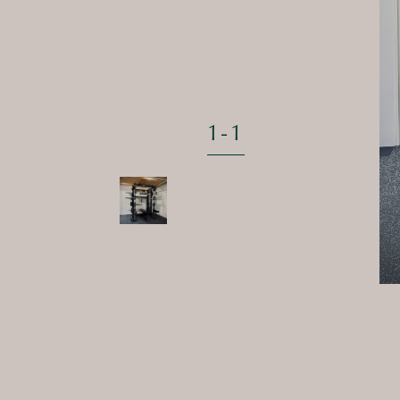
1
-
1