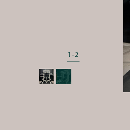
1
-
2