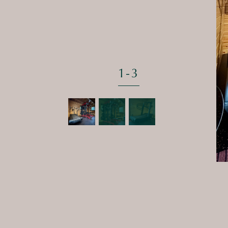
1
-
3