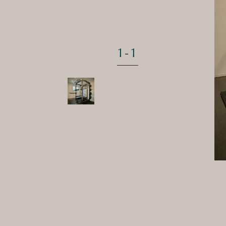
1
-
1