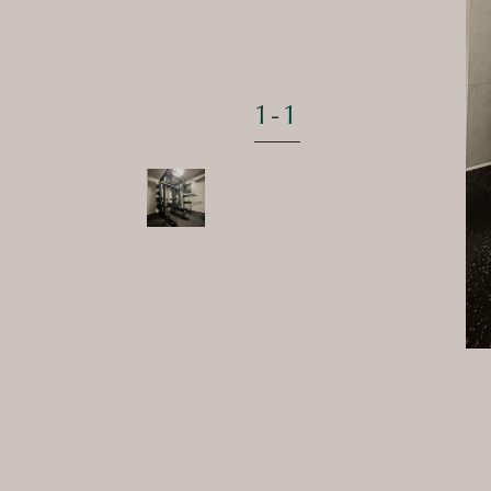
1
-
1