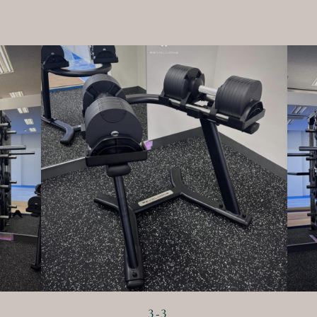
3
-
3