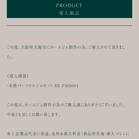
PRODUCT
導入製品
この度、大阪府大阪市にホームジム制作の為、ご導入させて頂きまし
た。
《導入機器》
・本格パーソナルジムセット RE-PMS001
この度は、ホームジム制作の為のご購入誠にありがとうございました。
今後とも宜しくお願い致します。
※上記製品代金に別途、送料&組立料金（納品所在地・導入マシンに